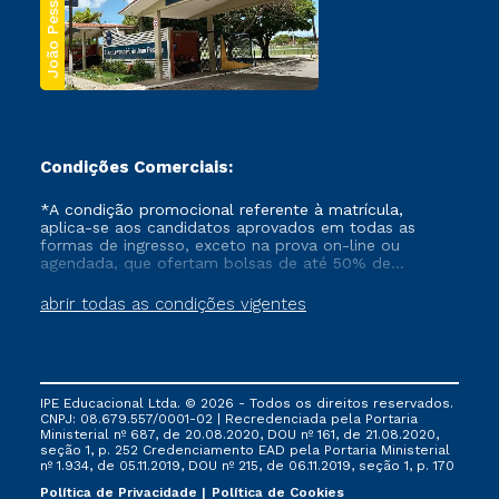
João Pessoa
Condições Comerciais:
*A condição promocional referente à matrícula,
aplica-se aos candidatos aprovados em todas as
formas de ingresso, exceto na prova on-line ou
agendada, que ofertam bolsas de até 50% de
desconto, ambos ingressantes no semestre vigente,
que ainda não tenham efetivado e/ou não tenham
abrir todas as condições vigentes
cancelado ou trancado sua matrícula em uma das
Instituições da Cruzeiro do Sul Educacional, no
período de um ano. Tais condições não se aplicam
aos cursos de Medicina, e também para matriculados
via FIES, Prouni e outros programas governamentais, e
IPE Educacional Ltda. © 2026 - Todos os direitos reservados.
não se acumula com nenhuma outra campanha
CNPJ: 08.679.557/0001-02 | Recredenciada pela Portaria
ofertada pela Instituição.
Ministerial nº 687, de 20.08.2020, DOU nº 161, de 21.08.2020,
seção 1, p. 252 Credenciamento EAD pela Portaria Ministerial
nº 1.934, de 05.11.2019, DOU nº 215, de 06.11.2019, seção 1, p. 170
Política de Privacidade
Política de Cookies