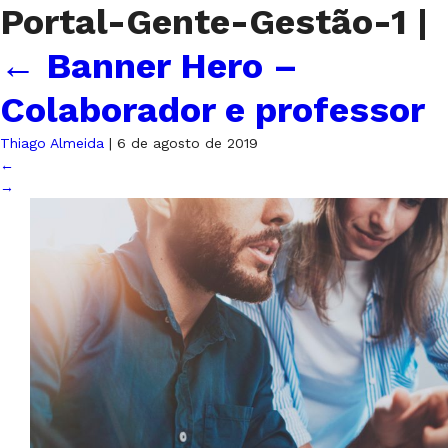
Portal-Gente-Gestão-1
|
←
Banner Hero –
Colaborador e professor
Thiago Almeida
|
6 de agosto de 2019
←
→