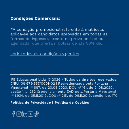
Condições Comerciais:
*A condição promocional referente à matrícula,
aplica-se aos candidatos aprovados em todas as
formas de ingresso, exceto na prova on-line ou
agendada, que ofertam bolsas de até 50% de
desconto, ambos ingressantes no semestre vigente,
que ainda não tenham efetivado e/ou não tenham
abrir todas as condições vigentes
cancelado ou trancado sua matrícula em uma das
Instituições da Cruzeiro do Sul Educacional, no
período de um ano. Tais condições não se aplicam
aos cursos de Medicina, e também para matriculados
via FIES, Prouni e outros programas governamentais, e
IPE Educacional Ltda. © 2026 - Todos os direitos reservados.
não se acumula com nenhuma outra campanha
CNPJ: 08.679.557/0001-02 | Recredenciada pela Portaria
ofertada pela Instituição.
Ministerial nº 687, de 20.08.2020, DOU nº 161, de 21.08.2020,
seção 1, p. 252 Credenciamento EAD pela Portaria Ministerial
nº 1.934, de 05.11.2019, DOU nº 215, de 06.11.2019, seção 1, p. 170
Política de Privacidade
Política de Cookies