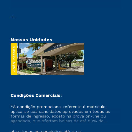
Acessibilidade
Transferência
Biblioteca
Segunda Graduação
Nossas Unidades
João Pessoa
Condições Comerciais:
*A condição promocional referente à matrícula,
aplica-se aos candidatos aprovados em todas as
formas de ingresso, exceto na prova on-line ou
agendada, que ofertam bolsas de até 50% de
desconto, ambos ingressantes no semestre vigente,
que ainda não tenham efetivado e/ou não tenham
abrir todas as condições vigentes