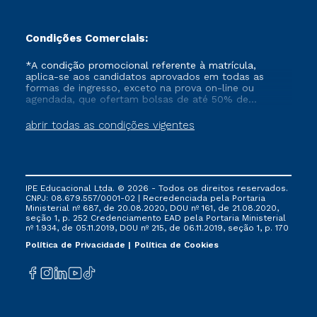
Condições Comerciais:
*A condição promocional referente à matrícula,
aplica-se aos candidatos aprovados em todas as
formas de ingresso, exceto na prova on-line ou
agendada, que ofertam bolsas de até 50% de
desconto, ambos ingressantes no semestre vigente,
que ainda não tenham efetivado e/ou não tenham
abrir todas as condições vigentes
cancelado ou trancado sua matrícula em uma das
Instituições da Cruzeiro do Sul Educacional, no
período de um ano. Tais condições não se aplicam
aos cursos de Medicina, e também para matriculados
via FIES, Prouni e outros programas governamentais, e
IPE Educacional Ltda. © 2026 - Todos os direitos reservados.
não se acumula com nenhuma outra campanha
CNPJ: 08.679.557/0001-02 | Recredenciada pela Portaria
ofertada pela Instituição.
Ministerial nº 687, de 20.08.2020, DOU nº 161, de 21.08.2020,
seção 1, p. 252 Credenciamento EAD pela Portaria Ministerial
nº 1.934, de 05.11.2019, DOU nº 215, de 06.11.2019, seção 1, p. 170
Política de Privacidade
Política de Cookies