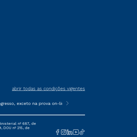
abrir todas as condições vigentes
resso, exceto na prova on-line ou agendada, que ofertam bolsas
**Semipresencial é um formato do E
nisterial nº 687, de
9, DOU nº 215, de