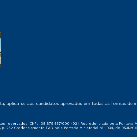
 exposto no contrato de prestação de serviços.
a, aplica-se aos candidatos aprovados em todas as formas de ing
tos reservados. CNPJ: 08.679.557/0001-02 | Recredenciada pela Portaria Mi
, p. 252 Credenciamento EAD pela Portaria Ministerial nº 1.934, de 05.11.201