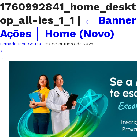
1760992841_home_deskt
op_all-ies_1_1
|
←
Banner
Ações │ Home (Novo)
Fernada Iana Souza
|
20 de outubro de 2025
←
→