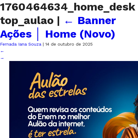
1760464634_home_desk
top_aulao
|
←
Banner
Ações │ Home (Novo)
Fernada Iana Souza
|
14 de outubro de 2025
←
→