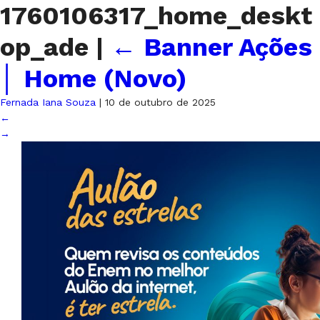
1760106317_home_deskt
op_ade
|
←
Banner Ações
│ Home (Novo)
Fernada Iana Souza
|
10 de outubro de 2025
←
→