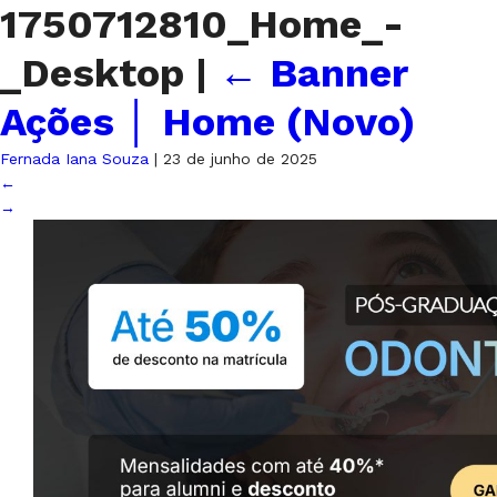
1750712810_Home_-
_Desktop
|
←
Banner
Ações │ Home (Novo)
Fernada Iana Souza
|
23 de junho de 2025
←
→