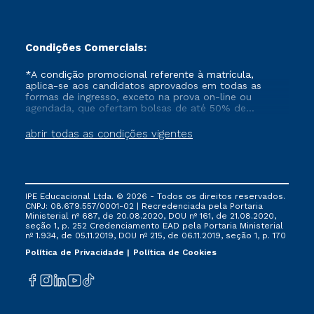
Condições Comerciais:
*A condição promocional referente à matrícula,
aplica-se aos candidatos aprovados em todas as
formas de ingresso, exceto na prova on-line ou
agendada, que ofertam bolsas de até 50% de
desconto, ambos ingressantes no semestre vigente,
que ainda não tenham efetivado e/ou não tenham
abrir todas as condições vigentes
cancelado ou trancado sua matrícula em uma das
Instituições da Cruzeiro do Sul Educacional, no
período de um ano. Tais condições não se aplicam
aos cursos de Medicina, e também para matriculados
via FIES, Prouni e outros programas governamentais, e
IPE Educacional Ltda. © 2026 - Todos os direitos reservados.
não se acumula com nenhuma outra campanha
CNPJ: 08.679.557/0001-02 | Recredenciada pela Portaria
ofertada pela Instituição.
Ministerial nº 687, de 20.08.2020, DOU nº 161, de 21.08.2020,
seção 1, p. 252 Credenciamento EAD pela Portaria Ministerial
nº 1.934, de 05.11.2019, DOU nº 215, de 06.11.2019, seção 1, p. 170
Política de Privacidade
Política de Cookies