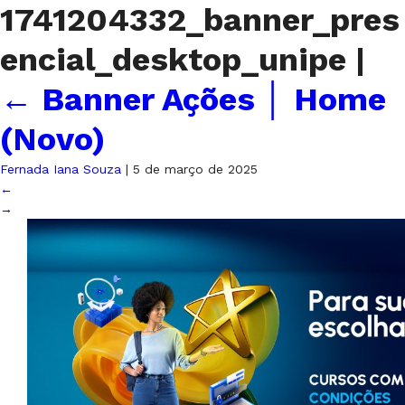
1741204332_banner_pres
encial_desktop_unipe
|
←
Banner Ações │ Home
(Novo)
Fernada Iana Souza
|
5 de março de 2025
←
→