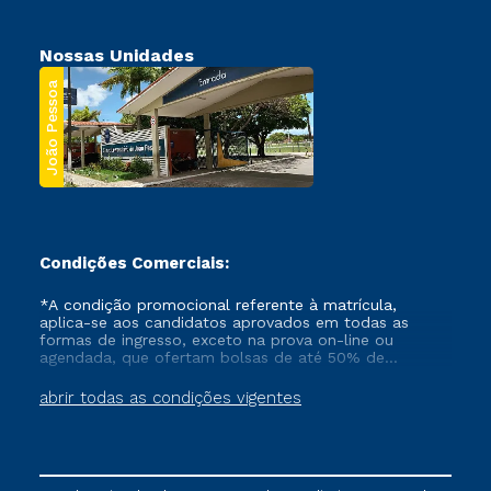
Nossas Unidades
João Pessoa
Condições Comerciais:
*A condição promocional referente à matrícula,
aplica-se aos candidatos aprovados em todas as
formas de ingresso, exceto na prova on-line ou
agendada, que ofertam bolsas de até 50% de
desconto, ambos ingressantes no semestre vigente,
que ainda não tenham efetivado e/ou não tenham
abrir todas as condições vigentes
cancelado ou trancado sua matrícula em uma das
Instituições da Cruzeiro do Sul Educacional, no
período de um ano. Tais condições não se aplicam
aos cursos de Medicina, e também para matriculados
via FIES, Prouni e outros programas governamentais, e