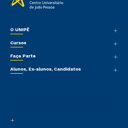
O UNIPÊ
Nossa História
Cursos
Sala de Imprensa
Graduação
Trabalhe Conosco
Faça Parte
Pós-graduação
Sou Colaborador
Vestibular Mérito
Cursos de Medicina
Tour Presencial
Alunos, Ex-alunos, Candidatos
Vestibular Múltipla Escolha
Cursos Livres
Sou Aluno
Ética e Integridade
Vestibular Redação
Cursos Técnicos
Sou Candidato
Proteção de dados
Vestibular Solidário
Cursos Profissionalizantes
Sou Ex-Aluno
Ingresso via Enem
Canais de Atendimento
Retorne ao Curso
Acessibilidade
Transferência
Biblioteca
Segunda Graduação