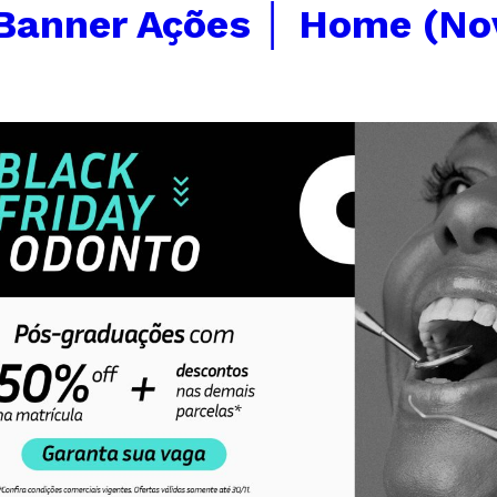
Banner Ações │ Home (No