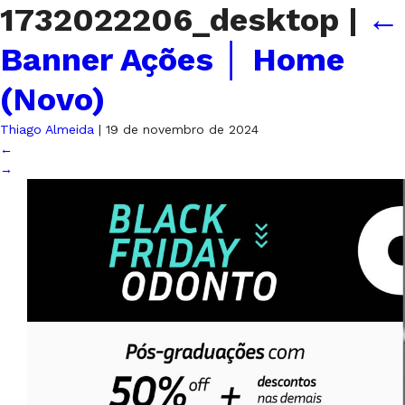
1732022206_desktop
|
←
Banner Ações │ Home
(Novo)
Thiago Almeida
|
19 de novembro de 2024
←
→