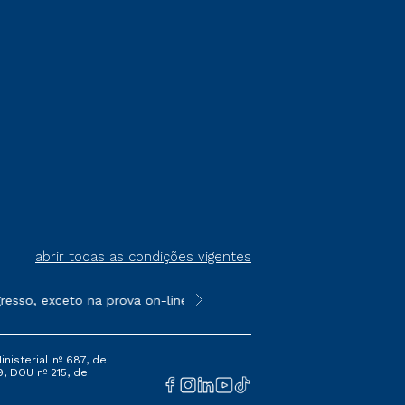
abrir todas as condições vigentes
so, exceto na prova on-line ou agendada, que ofertam bolsas de
**Semipresencial é um formato do E
nisterial nº 687, de
9, DOU nº 215, de