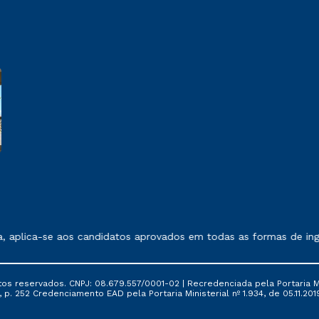
 exposto no contrato de prestação de serviços.
plica-se aos candidatos aprovados em todas as formas de ingres
tos reservados. CNPJ: 08.679.557/0001-02 | Recredenciada pela Portaria Mi
, p. 252 Credenciamento EAD pela Portaria Ministerial nº 1.934, de 05.11.201