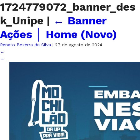
1724779072_banner_des
k_Unipe
|
←
Banner
Ações │ Home (Novo)
Renato Bezerra da Silva
|
27 de agosto de 2024
←
→