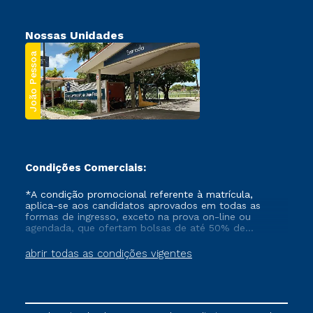
Nossas Unidades
João Pessoa
Condições Comerciais:
*A condição promocional referente à matrícula,
aplica-se aos candidatos aprovados em todas as
formas de ingresso, exceto na prova on-line ou
agendada, que ofertam bolsas de até 50% de
desconto, ambos ingressantes no semestre vigente,
que ainda não tenham efetivado e/ou não tenham
abrir todas as condições vigentes
cancelado ou trancado sua matrícula em uma das
Instituições da Cruzeiro do Sul Educacional, no
período de um ano. Tais condições não se aplicam
aos cursos de Medicina, e também para matriculados
via FIES, Prouni e outros programas governamentais, e