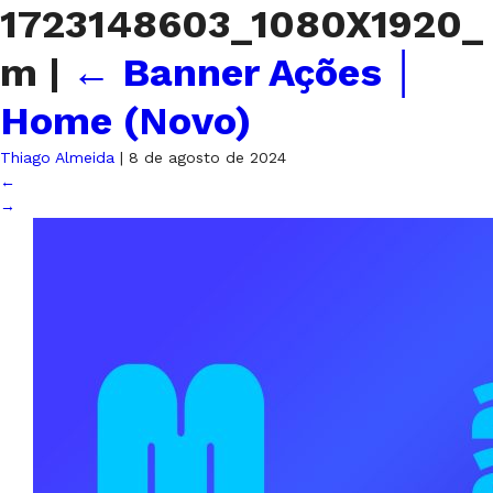
1723148603_1080X1920_
m
|
←
Banner Ações │
Home (Novo)
Thiago Almeida
|
8 de agosto de 2024
←
→