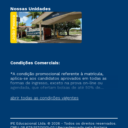
Nossas Unidades
João Pessoa
Condições Comerciais:
*A condição promocional referente à matrícula,
aplica-se aos candidatos aprovados em todas as
formas de ingresso, exceto na prova on-line ou
agendada, que ofertam bolsas de até 50% de
desconto, ambos ingressantes no semestre vigente,
que ainda não tenham efetivado e/ou não tenham
abrir todas as condições vigentes
cancelado ou trancado sua matrícula em uma das
Instituições da Cruzeiro do Sul Educacional, no
período de um ano. Tais condições não se aplicam
aos cursos de Medicina, e também para matriculados
via FIES, Prouni e outros programas governamentais, e
IPE Educacional Ltda. © 2026 - Todos os direitos reservados.
não se acumula com nenhuma outra campanha
CNPJ: 08.679.557/0001-02 | Recredenciada pela Portaria