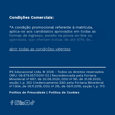
Condições Comerciais:
*A condição promocional referente à matrícula,
aplica-se aos candidatos aprovados em todas as
formas de ingresso, exceto na prova on-line ou
agendada, que ofertam bolsas de até 50% de
desconto, ambos ingressantes no semestre vigente,
que ainda não tenham efetivado e/ou não tenham
abrir todas as condições vigentes
cancelado ou trancado sua matrícula em uma das
Instituições da Cruzeiro do Sul Educacional, no
período de um ano. Tais condições não se aplicam
aos cursos de Medicina, e também para matriculados
via FIES, Prouni e outros programas governamentais, e
IPE Educacional Ltda. © 2026 - Todos os direitos reservados.
não se acumula com nenhuma outra campanha
CNPJ: 08.679.557/0001-02 | Recredenciada pela Portaria
ofertada pela Instituição.
Ministerial nº 687, de 20.08.2020, DOU nº 161, de 21.08.2020,
seção 1, p. 252 Credenciamento EAD pela Portaria Ministerial
nº 1.934, de 05.11.2019, DOU nº 215, de 06.11.2019, seção 1, p. 170
Política de Privacidade
Política de Cookies