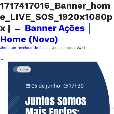
1717417016_Banner_hom
e_LIVE_SOS_1920x1080p
x
|
←
Banner Ações │
Home (Novo)
Jhonatan Henrique de Paula
|
3 de junho de 2024
←
→