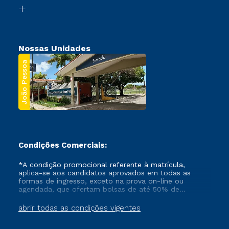
Biblioteca
Segunda Graduação
Nossas Unidades
João Pessoa
Condições Comerciais:
*A condição promocional referente à matrícula,
aplica-se aos candidatos aprovados em todas as
formas de ingresso, exceto na prova on-line ou
agendada, que ofertam bolsas de até 50% de
desconto, ambos ingressantes no semestre vigente,
que ainda não tenham efetivado e/ou não tenham
abrir todas as condições vigentes
cancelado ou trancado sua matrícula em uma das
Instituições da Cruzeiro do Sul Educacional, no