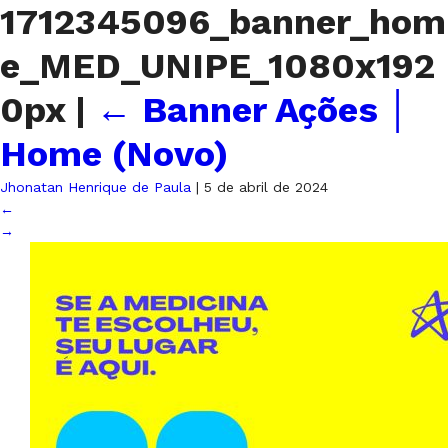
1712345096_banner_hom
e_MED_UNIPE_1080x192
0px
|
←
Banner Ações │
Home (Novo)
Jhonatan Henrique de Paula
|
5 de abril de 2024
←
→