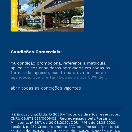
João Pessoa
Condições Comerciais:
*A condição promocional referente à matrícula,
aplica-se aos candidatos aprovados em todas as
formas de ingresso, exceto na prova on-line ou
agendada, que ofertam bolsas de até 50% de
desconto, ambos ingressantes no semestre vigente,
que ainda não tenham efetivado e/ou não tenham
abrir todas as condições vigentes
cancelado ou trancado sua matrícula em uma das
Instituições da Cruzeiro do Sul Educacional, no
período de um ano. Tais condições não se aplicam
aos cursos de Medicina, e também para matriculados
via FIES, Prouni e outros programas governamentais, e
IPE Educacional Ltda. © 2026 - Todos os direitos reservados.
não se acumula com nenhuma outra campanha
CNPJ: 08.679.557/0001-02 | Recredenciada pela Portaria
ofertada pela Instituição.
Ministerial nº 687, de 20.08.2020, DOU nº 161, de 21.08.2020,
seção 1, p. 252 Credenciamento EAD pela Portaria Ministerial
nº 1.934, de 05.11.2019, DOU nº 215, de 06.11.2019, seção 1, p. 170