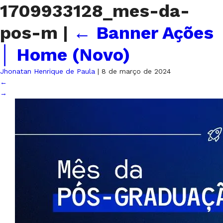
1709933128_mes-da-
pos-m
|
←
Banner Ações
│ Home (Novo)
Jhonatan Henrique de Paula
|
8 de março de 2024
←
→