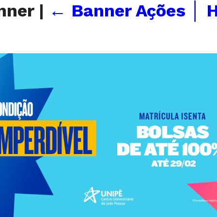
nner
|
←
Banner Ações │ 