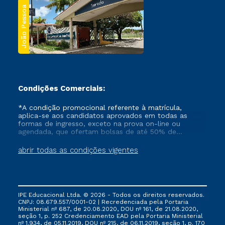
João Pessoa
Condições Comerciais:
*A condição promocional referente à matrícula,
aplica-se aos candidatos aprovados em todas as
formas de ingresso, exceto na prova on-line ou
agendada, que ofertam bolsas de até 50% de
desconto, ambos ingressantes no semestre vigente,
que ainda não tenham efetivado e/ou não tenham
abrir todas as condições vigentes
cancelado ou trancado sua matrícula em uma das
Instituições da Cruzeiro do Sul Educacional, no
período de um ano. Tais condições não se aplicam
aos cursos de Medicina, e também para matriculados
via FIES, Prouni e outros programas governamentais, e
IPE Educacional Ltda. © 2026 - Todos os direitos reservados.
não se acumula com nenhuma outra campanha
CNPJ: 08.679.557/0001-02 | Recredenciada pela Portaria
ofertada pela Instituição.
Ministerial nº 687, de 20.08.2020, DOU nº 161, de 21.08.2020,
seção 1, p. 252 Credenciamento EAD pela Portaria Ministerial
nº 1.934, de 05.11.2019, DOU nº 215, de 06.11.2019, seção 1, p. 170